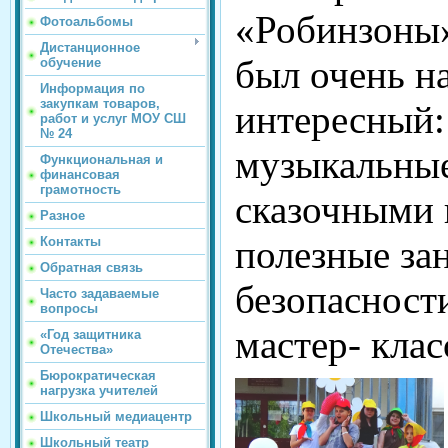
«Робинзоны»
Фотоальбомы
Дистанционное
был очень 
обучение
Информация по
закупкам товаров,
интересный:
работ и услуг МОУ СШ
№ 24
музыкальные
Функциональная и
финансовая
грамотность
сказочными 
Разное
полезные за
Контакты
Обратная связь
безопасност
Часто задаваемые
вопросы
мастер- клас
«Год защитника
Отечества»
Бюрократическая
нагрузка учителей
Школьный медиацентр
Школьный театр