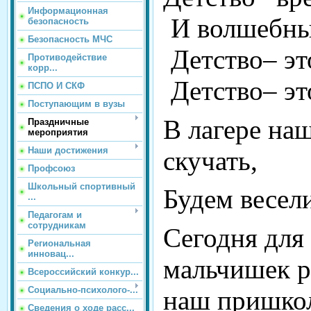
Информационная
И волшебны
безопасность
Безопасность МЧС
Детство– эт
Противодействие
корр...
Детство– эт
ПСПО И СКФ
Поступающим в вузы
В лагере на
Праздничные
мероприятия
Наши достижения
скучать,
Профсоюз
Школьный спортивный
Будем весели
...
Педагогам и
сотрудникам
Сегодня для
Региональная
инновац...
мальчишек р
Всероссийский конкур...
Социально-психолого-...
наш пришко
Сведения о ходе расс...