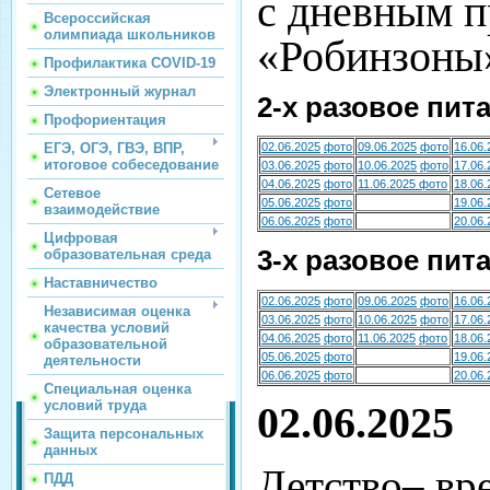
с дневным п
Всероссийская
олимпиада школьников
«Робинзоны
Профилактика COVID-19
Электронный журнал
2-х разовое пит
Профориентация
ЕГЭ, ОГЭ, ГВЭ, ВПР,
02.06.2025
фото
09.06.2025
фото
16.06.
итоговое собеседование
03.06.2025
фото
10.06.2025
фото
17.06.
04.06.2025
фото
11.06.2025
фото
18.06.
Сетевое
05.06.2025
фото
19.06.
взаимодействие
06.06.2025
фото
20.06.
Цифровая
3-х разовое пит
образовательная среда
Наставничество
02.06.2025
фото
09.06.2025
фото
16.06.
Независимая оценка
03.06.2025
фото
10.06.2025
фото
17.06.
качества условий
04.06.2025
фото
11.06.2025
фото
18.06.
образовательной
05.06.2025
фото
19.06.
деятельности
06.06.2025
фото
20.06.
Специальная оценка
условий труда
02.06.2025
Защита персональных
данных
Детство– вр
ПДД