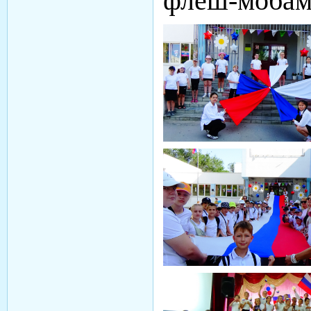
флеш-мобам