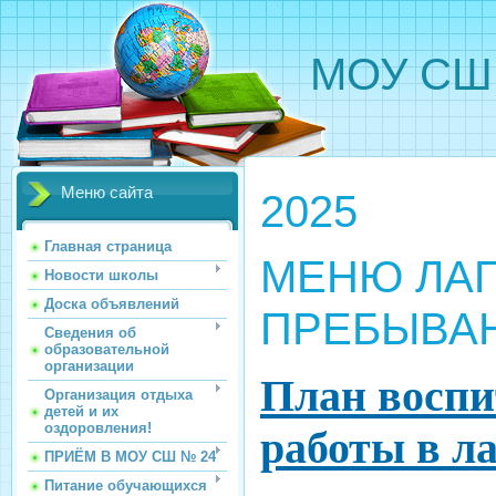
МОУ СШ 
Меню сайта
2025
Главная страница
МЕНЮ ЛАГ
Новости школы
Доска объявлений
ПРЕБЫВАН
Сведения об
образовательной
организации
План воспи
Организация отдыха
детей и их
оздоровления!
работы в ла
ПРИЁМ В МОУ СШ № 24
Питание обучающихся