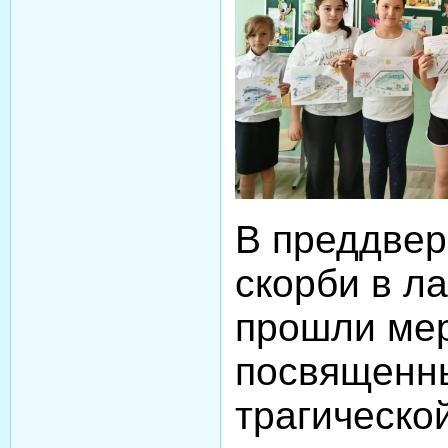
В преддвер
скорби в л
прошли мер
посвященн
трагическо